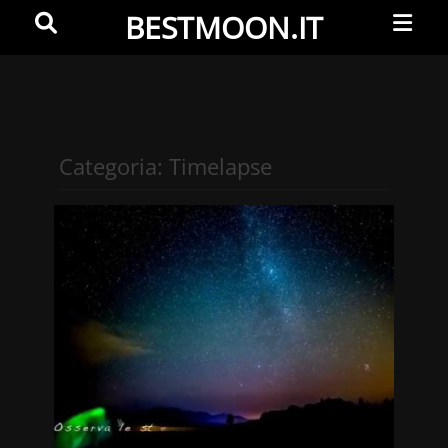
Primar
Search
BESTMOON.IT
Menu
Videoclip
-
Aftermovie
-
Categoria:
Timelapse
Web
development