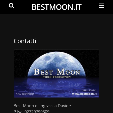
Primar
Search
BESTMOON.IT
Menu
Videoclip
-
Aftermovie
-
Contatti
Web
development
Best Moon di Ingrassia Davide
P.Iva: 02729790309