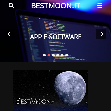
Primar
Search
BESTMOON.IT
Menu
Videoclip
-
Aftermovie
APP E SOFTWARE
-
Posted
Web
on
development
•
•
•
•
•
•
By
BestMoon.it