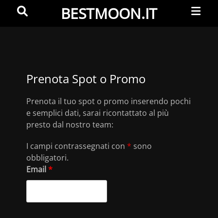
Primar
Search
BESTMOON.IT
Menu
Videoclip
-
Aftermovie
-
Prenota Spot o Promo
Web
Prenota il tuo spot o promo inserendo pochi
development
e semplici dati, sarai ricontattato al più
presto dal nostro team:
I campi contrassegnati con
*
sono
obbligatori.
Email
*