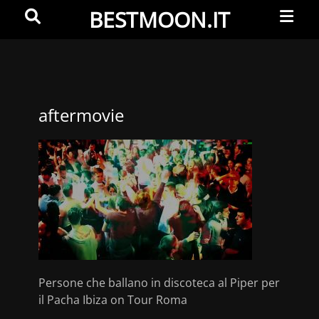
Primar
Search
BESTMOON.IT
Menu
Videoclip
-
Aftermovie
-
aftermovie
Web
development
Persone che ballano in discoteca al Piper per
il Pacha Ibiza on Tour Roma