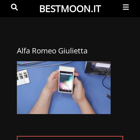
Primar
Search
BESTMOON.IT
Menu
Videoclip
-
Aftermovie
-
Alfa Romeo Giulietta
Web
development