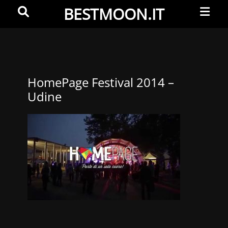
Primar
Search
BESTMOON.IT
Menu
Videoclip
-
Aftermovie
-
HomePage Festival 2014 –
Udine
Web
development