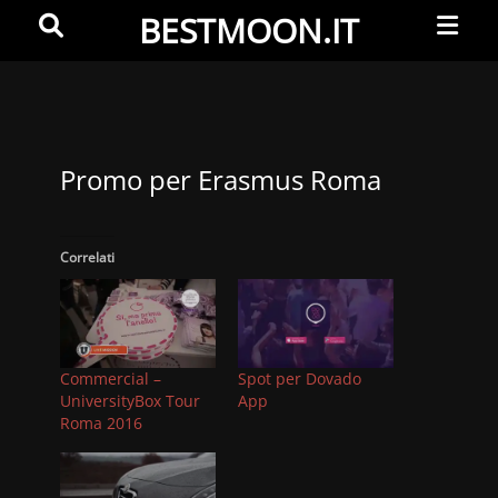
Primar
Search
BESTMOON.IT
Menu
Videoclip
-
Aftermovie
-
Promo per Erasmus Roma
Web
development
Correlati
Commercial –
Spot per Dovado
UniversityBox Tour
App
Roma 2016