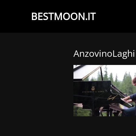
BESTMOON.IT
Videoclip
-
Aftermovie
AnzovinoLaghi
-
Web
development