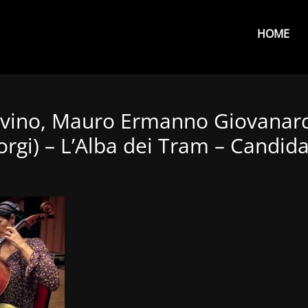
Primar
Menu
HOME
ovino, Mauro Ermanno Giovanardi
orgi) – L’Alba dei Tram – Candid