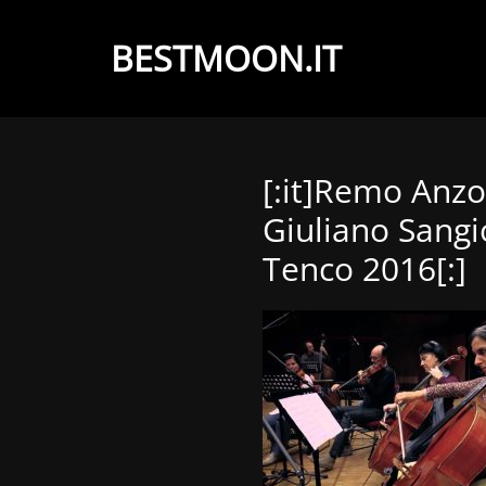
BESTMOON.IT
Videoclip
-
Aftermovie
[:it]Remo Anz
-
Giuliano Sangi
Web
Tenco 2016[:]
development