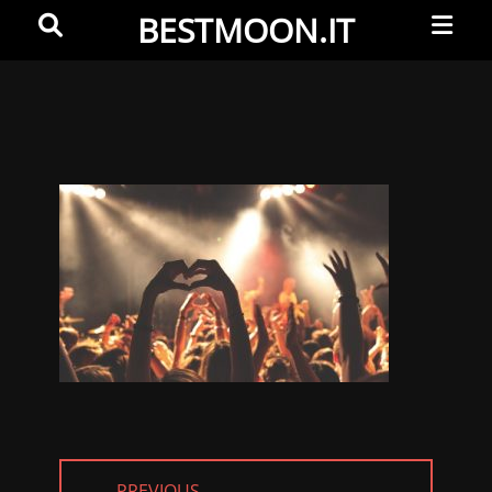
Primar
Search
BESTMOON.IT
Menu
Videoclip
-
Aftermovie
-
Web
development
← PREVIOUS