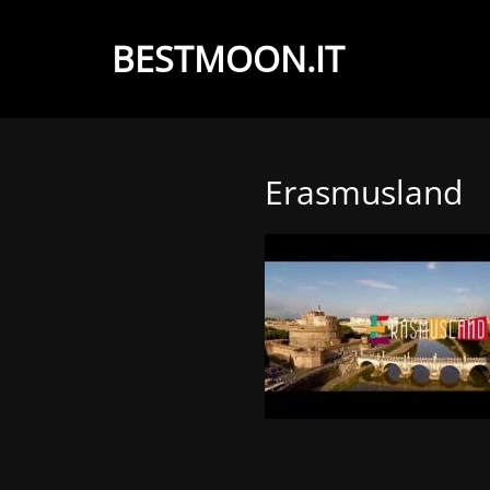
BESTMOON.IT
Videoclip
-
Aftermovie
Erasmusland
-
Web
development