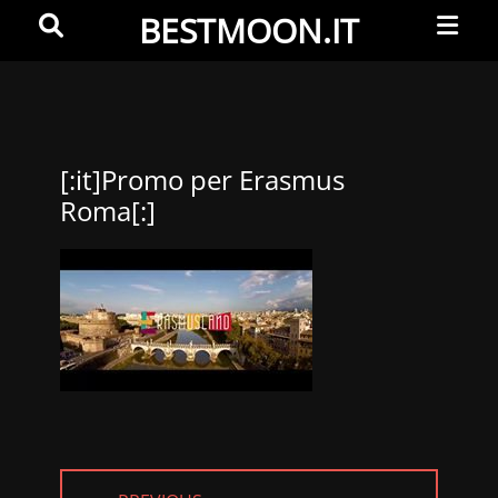
Primar
Search
BESTMOON.IT
Menu
Videoclip
-
Aftermovie
-
[:it]Promo per Erasmus
Roma[:]
Web
development