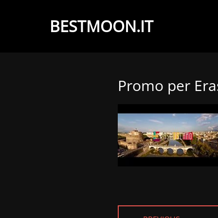
BESTMOON.IT
Videoclip
-
Aftermovie
Promo per Er
-
Web
development