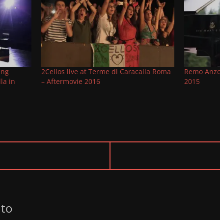
ing
2Cellos live at Terme di Caracalla Roma
Remo Anzov
la​ in
– Aftermovie 2016
2015
NEXT
POST:
to