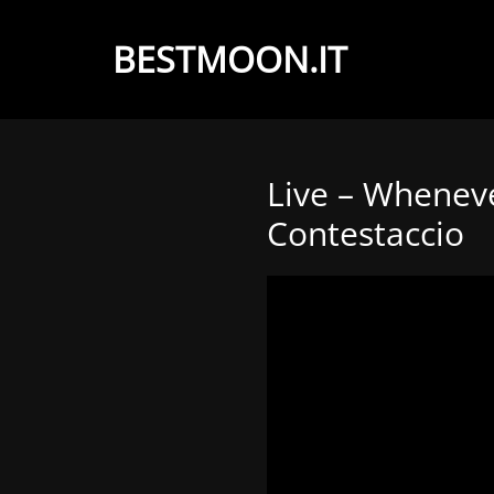
BESTMOON.IT
Videoclip
-
Aftermovie
Live – Wheneve
-
Contestaccio
Web
development