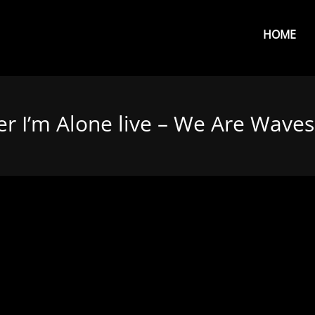
Primar
Menu
HOME
r I’m Alone live – We Are Waves