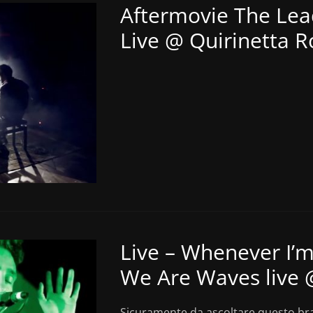
Aftermovie The Lea
Live @ Quirinetta 
Live – Whenever I’m
We Are Waves live 
Sicuramente da ascoltare questo br