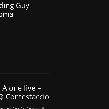
ding Guy –
Roma
 Alone live –
@ Contestaccio
ano dei We Are Waves di