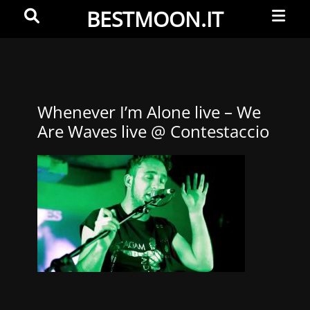
Primar
Search
BESTMOON.IT
Menu
Videoclip
-
Aftermovie
-
Whenever I’m Alone live – We
Are Waves live @ Contestaccio
Web
development